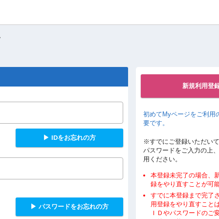
ン
新規利用登