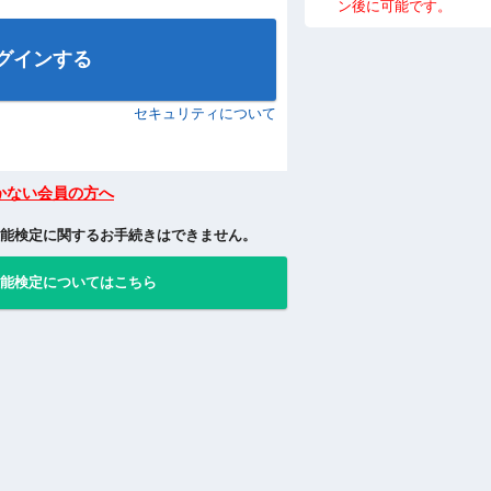
初めてMyページをご利用
要です。
▶ IDをお忘れの方
※すでにご登録いただい
パスワードをご入力の上
用ください。
本登録未完了の場合、
録をやり直すことが可
すでに本登録まで完了
用登録をやり直すこと
▶ パスワードをお忘れの方
ＩＤやパスワードのご変
ン後に可能です。
グインする
）
セキュリティについて
かない会員の方へ