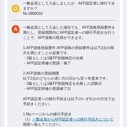
一般会員として入会しましたが、AFP認定者に移行でき
v
ますか？
No.0800010
i
一般会員として入会した場合でも、AFP資格登録要件を
満たし、登録期限内にAFP認定者への移行手続きを行う
g
ことで、AFP資格の取得ができます。
1.AFP資格登録要件 AFP資格の登録要件は以下2点の両
a
方を満たすことが必要です。
・2級もしくは1級FP技能検定の合格
・AFP認定研修の受講・修了
t
2.AFP資格の登録期限
i
以下2点のどちらか遅い方の日から翌々年度末です。
・2級もしくは1級FP技能検定を合格した試験日
・AFP認定研修の受講修了日
o
AFP認定者への移行手続きは以下のいずれかの方法でお
手続きください。
n
1.Myページからの移行手続き
（1）
一般会員からAFP認定者への移行手続きについて
画面へ進んでください。