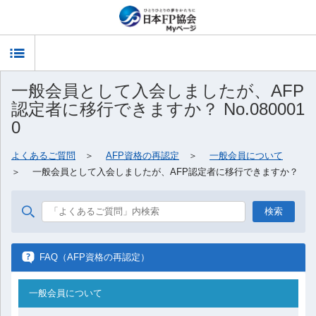
T
一般会員として入会しましたが、AFP
o
認定者に移行できますか？ No.080001
g
0
よくあるご質問
＞
AFP資格の再認定
＞
一般会員について
g
＞ 一般会員として入会しましたが、AFP認定者に移行できますか？
l
e
FAQ（AFP資格の再認定）
n
一般会員について
a