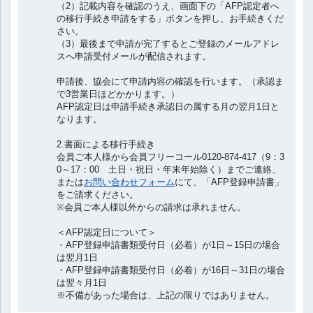
（2）記載内容を確認のうえ、画面下の「AFP認定者へ
の移行手続き申請をする」ボタンを押し、お手続きくだ
さい。
（3）最後まで申請が完了するとご登録のメールアドレ
スへ申請受付メールが配信されます。
申請後、協会にて申請内容の確認を行います。（承認ま
で3営業日ほどかかります。）
AFP認定日は申請手続き承認日の属する月の翌月1日と
なります。
2.書面による移行手続き
会員ご本人様から会員フリーコール0120-874-417（9：3
0～17：00 土日・祝日・年末年始除く）までご連絡、
または
お問い合わせフォーム
にて、
「AFP登録申請書」
をご請求ください。
※会員ご本人様以外からの請求は承れません。
＜AFP認定日について＞
・AFP登録申請書類受付日（必着）が1日～15日の場合
は翌月1日
・AFP登録申請書類受付日（必着）が16日～31日の場合
は翌々月1日
※不備があった場合は、上記の限りではありません。