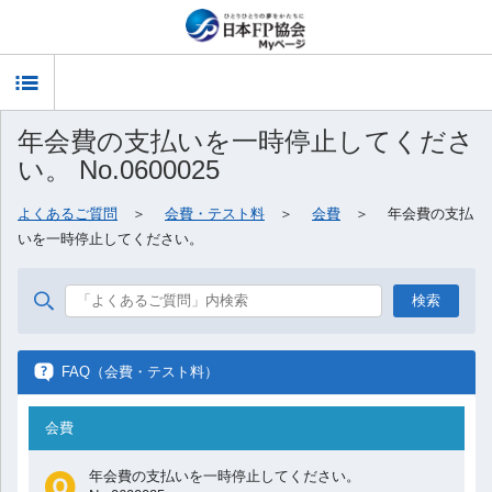
T
年会費の支払いを一時停止してくださ
o
い。 No.0600025
g
よくあるご質問
＞
会費・テスト料
＞
会費
＞ 年会費の支払
いを一時停止してください。
g
l
e
FAQ（会費・テスト料）
n
会費
a
年会費の支払いを一時停止してください。