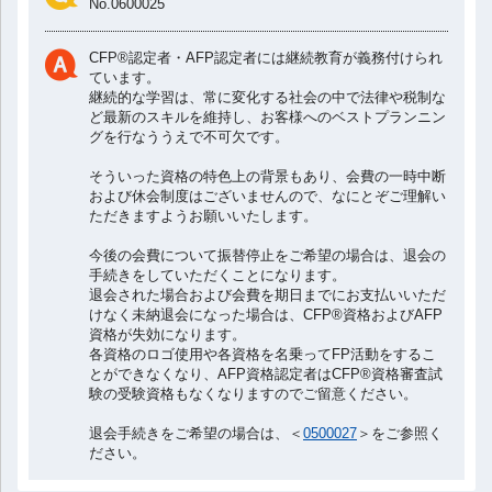
No.0600025
v
CFP®認定者・AFP認定者には継続教育が義務付けられ
ています。
i
継続的な学習は、常に変化する社会の中で法律や税制な
ど最新のスキルを維持し、お客様へのベストプランニン
グを行なううえで不可欠です。
g
そういった資格の特色上の背景もあり、会費の一時中断
a
および休会制度はございませんので、なにとぞご理解い
ただきますようお願いいたします。
t
今後の会費について振替停止をご希望の場合は、退会の
手続きをしていただくことになります。
退会された場合および会費を期日までにお支払いいただ
i
けなく未納退会になった場合は、CFP®資格およびAFP
資格が失効になります。
各資格のロゴ使用や各資格を名乗ってFP活動をするこ
o
とができなくなり、AFP資格認定者はCFP®資格審査試
験の受験資格もなくなりますのでご留意ください。
n
退会手続きをご希望の場合は、＜
0500027
＞をご参照く
ださい。