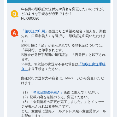
v
年会費の領収証の送付先や宛名を変更したいのですが、
どのような手続きが必要ですか？
No.0600020
i
「領収証の印刷」
画面よりご希望の宛名（個人名、勤務
g
先名、口座名義人）を選択し、領収証を印刷いただけま
す。
※発行欄に「済」が表示されている領収証については、
a
「再発行」と印字されます。
※協会が発行手配済の領収証は、「再発行」と印字され
t
ます。
※今後、領収証の郵送が不要な場合は
「領収証郵送手続
き」
より手続きください。
i
郵送発行の送付先や宛名は、Myページから変更いただ
けます。
o
（1）
「領収証郵送手続き」
画面に進んでください。
（2）記載内容を確認のうえ、変更ください。
n
（3）「会員情報の変更が完了しました。」とメッセー
ジが表示されれば変更完了です。
また、変更後に登録メールアドレス宛へ変更受付メール
を配信します。