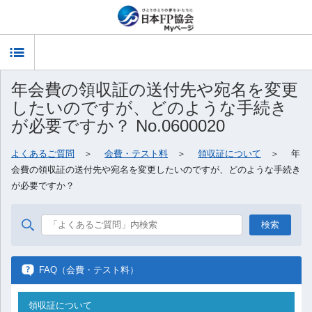
T
年会費の領収証の送付先や宛名を変更
o
したいのですが、どのような手続き
g
が必要ですか？ No.0600020
よくあるご質問
＞
会費・テスト料
＞
領収証について
＞ 年
g
会費の領収証の送付先や宛名を変更したいのですが、どのような手続き
が必要ですか？
l
e
n
FAQ（会費・テスト料）
a
領収証について