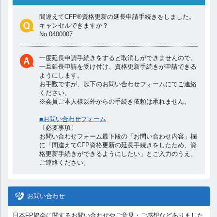
v
間違えてCFP®資格更新の延長申請手続きをしました。
キャンセルできますか？
No.0400007
i
一度延長申請手続きをすると取消しができませんので、
g
一旦延長申請を受け付け、資格更新手続きが申請できる
ようにします。
お手数ですが、以下のお問い合わせフォームにてご連絡
a
ください。
※会員ご本人様以外からの手続き依頼は承れません。
t
■お問い合わせフォーム
〔必要事項〕
i
お問い合わせフォーム最下段の「お問い合わせ内容」欄
に「間違えてCFP資格更新の延長手続きをしたため、資
格更新手続きができるようにしたい」とご入力のうえ、
o
ご連絡ください。
n
お問い合わせ
日本FP協会に関するお問い合わせやご意見・ご感想などありました