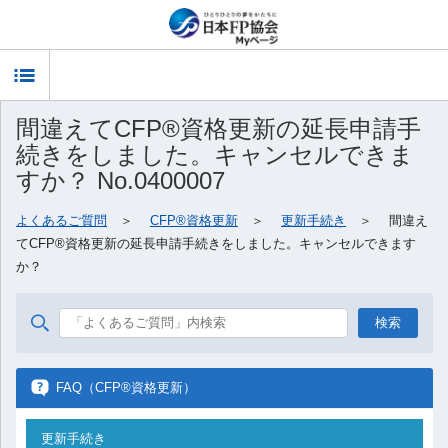
T
間違えてCFP®資格更新の延長申請手
o
続きをしました。キャンセルできま
g
すか？ No.0400007
よくあるご質問
＞
CFP®資格更新
＞
更新手続き
＞ 間違え
g
てCFP®資格更新の延長申請手続きをしました。キャンセルできます
か？
l
e
n
FAQ（CFP®資格更新）
a
更新手続き