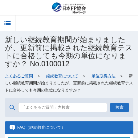
T
新しい継続教育期間が始まりました
o
が、更新前に掲載された継続教育テス
g
トに合格しても今期の単位になりま
すか？ No.0100012
g
よくあるご質問
＞
継続教育について
＞
単位取得方法
＞ 新
しい継続教育期間が始まりましたが、更新前に掲載された継続教育テス
l
トに合格しても今期の単位になりますか？
e
n
FAQ（継続教育について）
a