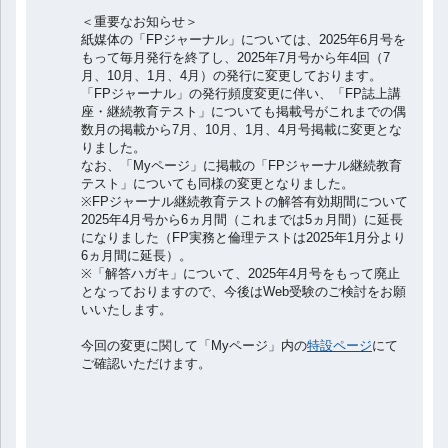
＜重要なお知らせ＞
紙媒体の「FPジャーナル」については、2025年6月号を
もって毎月発行を終了し、2025年7月号から年4回（7
月、10月、1月、4月）の発行に変更しております。
「FPジャーナル」の発行頻度変更に伴い、「FP誌上講
座・継続教育テスト」についても掲載号がこれまでの偶
数月の掲載から7月、10月、1月、4月号掲載に変更とな
りました。
なお、「Myページ」に掲載の「FPジャーナル継続教育
テスト」についても同様の変更となりました。
※FPジャーナル継続教育テストの解答有効期間について
2025年4月号から6ヵ月間（これまでは5ヵ月間）に延長
になりました（FP実務と倫理テストは2025年1月分より
6ヵ月間に延長）。
※「解答ハガキ」について、2025年4月号をもって廃止
となっておりますので、今後はWeb受験のご検討をお願
いいたします。
今回の変更に関して「Myページ」内の
特設ページ
にて
ご確認いただけます。