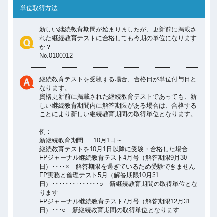
単位取得方法
v
新しい継続教育期間が始まりましたが、更新前に掲載さ
i
れた継続教育テストに合格しても今期の単位になります
か？
No.0100012
g
継続教育テストを受験する場合、合格日が単位付与日と
a
なります。
資格更新前に掲載された継続教育テストであっても、新
しい継続教育期間内に解答期限がある場合は、合格する
t
ことにより新しい継続教育期間の取得単位となります。
例：
i
新継続教育期間･･･10月1日～
継続教育テストを10月1日以降に受験・合格した場合
FPジャーナル継続教育テスト4月号（解答期限9月30
o
日）････× 解答期限を過ぎているため受験できません
FP実務と倫理テスト5月（解答期限10月31
n
日）･･････････････○ 新継続教育期間の取得単位とな
ります
FPジャーナル継続教育テスト7月号（解答期限12月31
日）･･･○ 新継続教育期間の取得単位となります